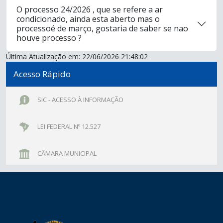
O processo 24/2026 , que se refere a ar
condicionado, ainda esta aberto mas o
processoé de março, gostaria de saber se nao
houve processo ?
Última Atualização em: 22/06/2026 21:48:02
Acesso Rápido
SIC - ACESSO À INFORMAÇÃO
LEI FEDERAL Nº 12.527
CÂMARA MUNICIPAL
conteúdo
rodapé